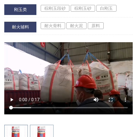
棕刚玉段砂
棕刚玉砂
白刚玉
刚玉类
耐火骨料
耐火泥
原料
耐火辅料