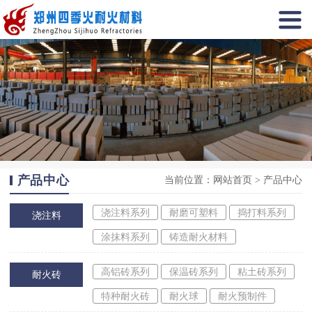
产品中心
当前位置：
网站首页
>
产品中心
浇注料系列
耐磨可塑料
捣打料系列
浇注料
涂抹料系列
铸造耐火材料
高铝砖系列
保温砖系列
粘土砖系列
耐火砖
特种耐火砖
耐火球
耐火预制件