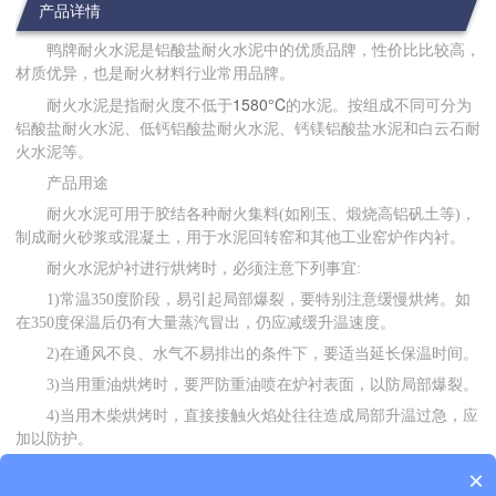
产品详情
鸭牌耐火水泥是铝酸盐耐火水泥中的优质品牌，性价比比较高，
材质优异，也是耐火材料行业常用品牌。
1580°C
耐火水泥是指耐火度不低于
的水泥。按组成不同可分为
铝酸盐耐火水泥、低钙铝酸盐耐火水泥、钙镁铝酸盐水泥和白云石耐
火水泥等。
产品用途
耐火水泥可用于胶结各种耐火集料(如刚玉、煅烧高铝矾土等)，
制成耐火砂浆或混凝土，用于水泥回转窑和其他工业窑炉作内衬。
耐火水泥炉衬进行烘烤时，必须注意下列事宜:
1)常温350度阶段，易引起局部爆裂，要特别注意缓慢烘烤。如
在350度保温后仍有大量蒸汽冒出，仍应减缓升温速度。
2)在通风不良、水气不易排出的条件下，要适当延长保温时间。
3)当用重油烘烤时，要严防重油喷在炉衬表面，以防局部爆裂。
4)当用木柴烘烤时，直接接触火焰处往往造成局部升温过急，应
加以防护。
5)对新浇捣的耐火水泥，至少要经3d后才可进行烘烤。
×