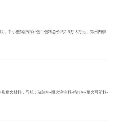
块，中小型锅炉内衬包工包料总价约2.5万-8万元，郑州四季
形耐火材料‌，导航：浇注料-耐火浇注料-捣打料-耐火可塑料-