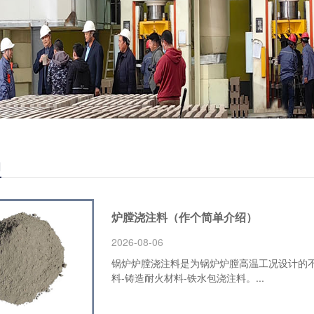
闻
炉膛浇注料（作个简单介绍）
2026-08-06
锅炉炉膛浇注料是为锅炉炉膛高温工况设计的不
料-铸造耐火材料-铁水包浇注料。...