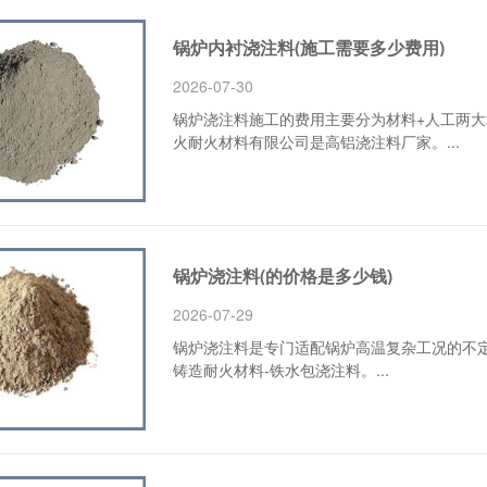
锅炉内衬浇注料(施工需要多少费用)
2026-07-30
锅炉浇注料施工的费用主要分为材料+人工两大
火耐火材料有限公司是高铝浇注料厂家。...
锅炉浇注料(的价格是多少钱)
2026-07-29
锅炉浇注料是专门适配锅炉高温复杂工况的‌不定
铸造耐火材料-铁水包浇注料。...