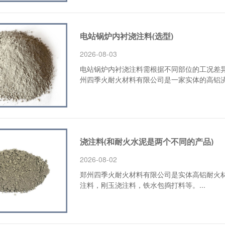
电站锅炉内衬浇注料‌(选型)
2026-08-03
电站锅炉内衬浇注料需根据不同部位的工况差异
州四季火耐火材料有限公司是一家实体的高铝浇注
浇注料(和耐火水泥是两个不同的产品)
2026-08-02
郑州四季火耐火材料有限公司是实体高铝耐火
注料，刚玉浇注料，铁水包捣打料等。...