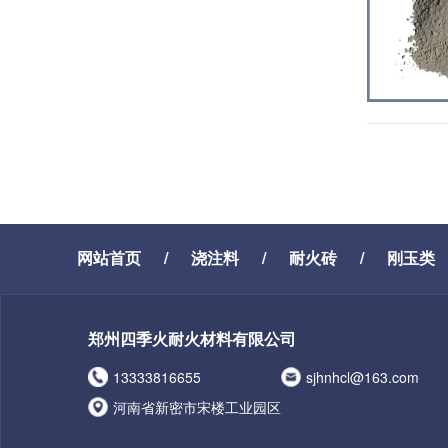
网站首页
浇注料
耐火砖
刚玉类
郑州四季火耐火材料有限公司
13333816655
sjhnhcl@163.com
河南省新密市宋楼工业园区