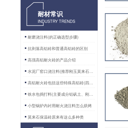
耐材常识
INDUSTRY TRENDS
耐磨浇注料(的正确选型步骤)
抗剥落高铝砖和普通高铝砖的区别
高强高铝耐火砖的产品介绍
水泥厂窑口浇注料(推荐刚玉莫来石浇注料)
高铝耐火砖包括这些特殊高铝砖(四季火高铝耐火砖厂家)
铁水包捣打料(主要成分铝矾土、刚玉、碳化硅)
小型锅炉内衬用耐火浇注料怎么烘烤
莫来石保温砖原来有这么多种类