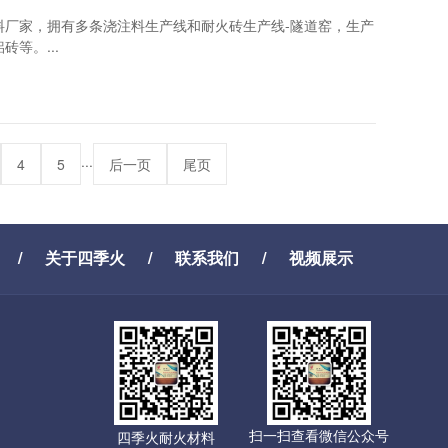
厂家​，拥有多条浇注料生产线和耐火砖生产线-隧道窑，生产
等。...
4
5
···
后一页
尾页
关于四季火
联系我们
视频展示
扫一扫查看微信公众号
四季火耐火材料