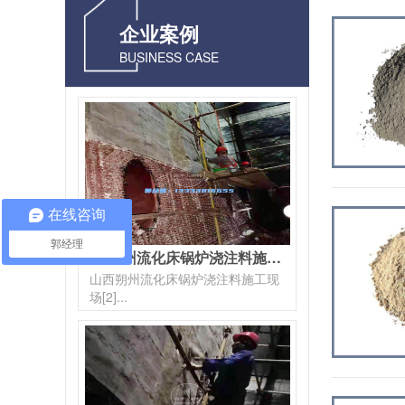
企业案例
BUSINESS CASE
在线咨询
郭经理
山西朔州流化床锅炉浇注料施工现场[2]
山西朔州流化床锅炉浇注料施工现
场[2]...