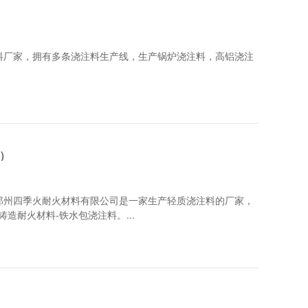
料厂家，拥有多条浇注料生产线，生产锅炉浇注料，高铝浇注
）
郑州四季火耐火材料有限公司是一家生产轻质浇注料的厂家，
铸造耐火材料-铁水包浇注料。...