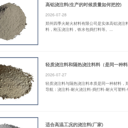
高铝浇注料(生产的时候质量如何把控)
2026-07-28
郑州四季火耐火材料有限公司是实体高铝浇注
料，刚玉浇注料，铁水包捣打料等。...
轻质浇注料和隔热浇注料料（是同一种料
2026-07-27
轻质浇注料与隔热浇注料本质是同一种材料，
导航：浇注料-耐火浇注料-捣打料-耐火可塑料-
适合高温工况的浇注料(厂家)