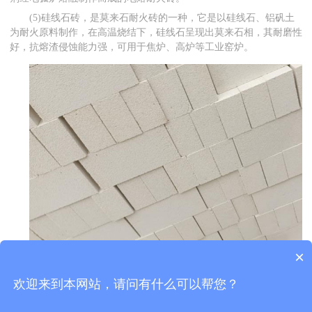
(5)硅线石砖，是莫来石耐火砖的一种，它是以硅线石、铝矾土
为耐火原料制作，在高温烧结下，硅线石呈现出莫来石相，其耐磨性
好，抗熔渣侵蚀能力强，可用于焦炉、高炉等工业窑炉。
×
欢迎来到本网站，请问有什么可以帮您？
上一篇：
垃圾焚烧炉用哪些浇注料
下一篇：
小型锅炉内衬用耐火浇注料怎么烘烤