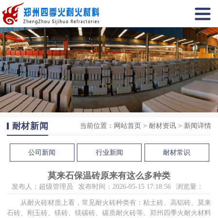
耐材新闻
当前位置：
网站首页
>
耐材资讯
>
新闻详情
公司新闻
行业新闻
耐材常识
莫来石保温砖原来有这么多种类
发布人：超级管理员
发布时间：2026-05-15 17:18:56
浏览量：
从耐火砖材质上看，常见耐火砖种类有：粘土砖、高铝砖、莫来
石砖、刚玉砖、镁砖、镁碳砖、碳质耐火砖等。郑州四季火耐火材料