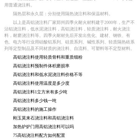
用普通浇注料。
隔热层和永久层：分别使用隔热浇注料和保温材料。
以上是高铝浇注料厂家郑州四季火耐火材料建于2000年，生产不
沾铝浇注料，低水泥浇注料，高铝浇注料，轻质浇注料，耐火浇注
料，耐磨浇注料等。四季火耐材先后开发出焦化、建材、钢铁、有
色、电力等行业用硅酸铝系列、硅质系列、碱性系列、轻质隔热砖系
列等定型制品及不同材质的浇注料、自流料、可塑料等不定型材料。
高铝浇注料使用轻质骨料和重质细粉
高铝浇注料预制件体积磨损率
高铝浇注料和低水泥浇注料价格不等
高铝浇注料使用温度是多少度
高铝浇注料1立方米有多少吨
高铝浇注料多少钱一吨
高铝浇注料的施工操作
刚玉莫来石浇注料和高铝浇注料
加热炉炉门用高铝浇注料可以吗
75高铝浇注料配方如何配置