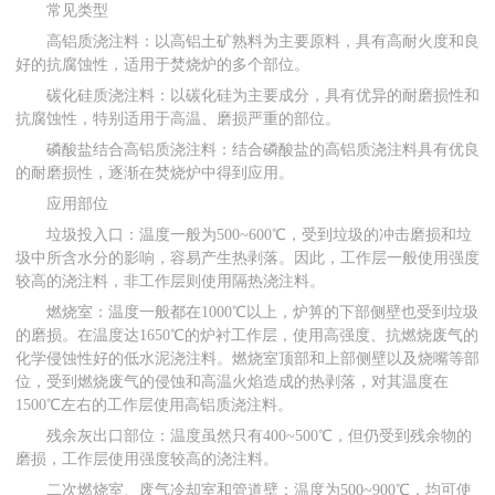
常见类型
高铝质浇注料：以高铝土矿熟料为主要原料，具有高耐火度和良
好的抗腐蚀性，适用于焚烧炉的多个部位。
碳化硅质浇注料：以碳化硅为主要成分，具有优异的耐磨损性和
抗腐蚀性，特别适用于高温、磨损严重的部位。
磷酸盐结合高铝质浇注料：结合磷酸盐的高铝质浇注料具有优良
的耐磨损性，逐渐在焚烧炉中得到应用。
应用部位
垃圾投入口：温度一般为500~600℃，受到垃圾的冲击磨损和垃
圾中所含水分的影响，容易产生热剥落。因此，工作层一般使用强度
较高的浇注料，非工作层则使用隔热浇注料。
燃烧室：温度一般都在1000℃以上，炉箅的下部侧壁也受到垃圾
的磨损。在温度达1650℃的炉衬工作层，使用高强度、抗燃烧废气的
化学侵蚀性好的低水泥浇注料。燃烧室顶部和上部侧壁以及烧嘴等部
位，受到燃烧废气的侵蚀和高温火焰造成的热剥落，对其温度在
1500℃左右的工作层使用高铝质浇注料。
残余灰出口部位：温度虽然只有400~500℃，但仍受到残余物的
磨损，工作层使用强度较高的浇注料。
二次燃烧室、废气冷却室和管道壁：温度为500~900℃，均可使